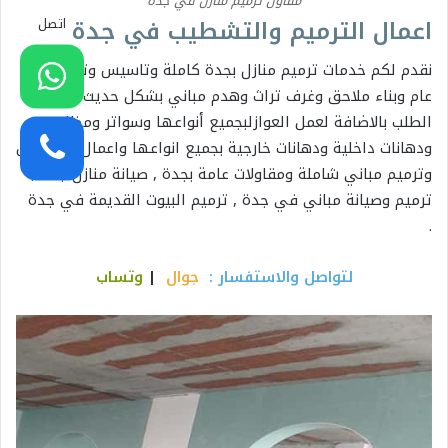
مقاول ترميم منازل في جدة
اعمال الترميم والتشطيب في جدة
اتصل
نقدم لكم خدمات ترميم منازل بجدة كاملة وتاسيس وتشطيب
عام وبناء ملاحق وغرف تراث وهدم مباني بشكل حديث حسب
الطلب ‏بالاضافة لعمل العوازلبجميع أنواعها وسواتر ومظلات
ودهانات داخلية ودهانات خارجية بجميع انواعها واعمال البروفايل
‏وترميم مباني شاملة ومقاولات عامة بجدة , صيانة منازل جدة ,
ترميم وصيانة مباني في جدة , ترميم البيوت القديمة في جدة
.
لتواصل والاستفسار :
جوال
|
وتساب